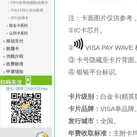
FIFA世界杯国际信用卡
VISA FIFA 2018世界杯主题信用卡白金卡(精英版)
注：卡面图片仅供参考
DIY信用卡
联名卡系列
①IC卡芯片。
认同卡系列
移动支付
②
VISA PAY WAV
附属卡
功能介绍
③ 卡号隐藏至卡片背面
收费标准
④ 银银平台标识。
申请须知
微信 |
微博 |
兴业生活App
卡片级别：
白金卡(精英
扫描关注
卡片品牌：
VISA单品牌
发行城市：
全国。
年费收取标准：
主附卡均