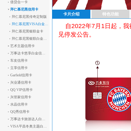
借贷合一卡
拜仁慕尼黑信用卡
卡片介绍
特色功能
拜仁慕尼黑传奇定制版
拜仁慕尼黑VISA白金卡（精英版）
自2022年7月1日起
拜仁慕尼黑银联金卡
见
停发公告
。
拜仁慕尼黑银联白金卡（精英版）
艺术主题信用卡
万事达卡悠享白金信用卡(精英版)
车友信用卡
立享信用卡
Garfield信用卡
兴业通信用卡
QQ VIP信用卡
兴管家信用卡
水晶信用卡
QQ秀信用卡
万事达卡旅游达人白金信用卡（精英版）
VISA平昌冬奥主题白金信用卡(精英版)