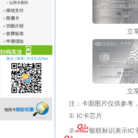
认同卡系列
移动支付
附属卡
功能介绍
立
收费标准
申请须知
微信 |
微博 |
兴业生活App
扫描关注
立
注：卡面图片仅供参考
① IC卡芯片
信用卡缤纷优惠
②
银联标识表示I