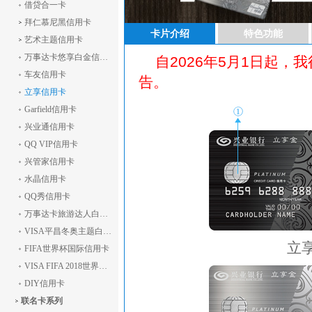
借贷合一卡
拜仁慕尼黑信用卡
卡片介绍
特色功能
艺术主题信用卡
万事达卡悠享白金信用卡(精英版)
自2026年5月1日起
车友信用卡
告。
立享信用卡
Garfield信用卡
兴业通信用卡
QQ VIP信用卡
兴管家信用卡
水晶信用卡
QQ秀信用卡
万事达卡旅游达人白金信用卡（精英版）
VISA平昌冬奥主题白金信用卡(精英版)
立
FIFA世界杯国际信用卡
VISA FIFA 2018世界杯主题信用卡白金卡(精英版)
DIY信用卡
联名卡系列