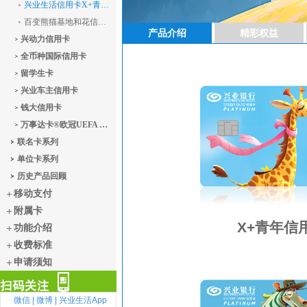
兴业生活信用卡X+青年版
百变熊猫基地和花信用卡
产品介绍
精彩权益
兴动力信用卡
全币种国际信用卡
留学生卡
兴业车主信用卡
钱大信用卡
万事达卡®欧冠UEFA Champions League白金信用卡
联名卡系列
单位卡系列
历史产品回顾
移动支付
附属卡
X+青年信
功能介绍
收费标准
申请须知
微信 |
微博 |
兴业生活App