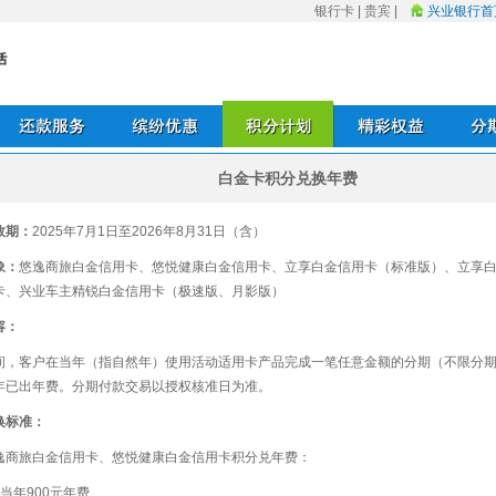
银行卡
|
贵宾
|
兴业银行首
白金卡积分兑换年费
还款服务
缤纷优惠
积分计划
精彩权益
分期业
效期：
2025年7月1日至2026年8月31日（含）
象：
悠逸商旅白金信用卡、悠悦健康白金信用卡、立享白金信用卡（标准版）、立享
卡、兴业车主精锐白金信用卡（极速版、月影版）
容：
间，客户在当年（指自然年）使用活动适用卡产品完成一笔任意金额的分期（不限分
年已出年费。分期付款交易以授权核准日为准。
换标准：
逸商旅白金信用卡、悠悦健康白金信用卡积分兑年费：
当年900元年费