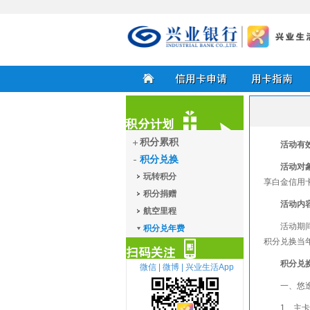
兴业银行信用卡
首页
信用卡申请
用卡指南
积分累积
活动有
积分兑换
积分计划
活动对
玩转积分
享白金信用
积分捐赠
活动内
航空里程
活动期
积分兑年费
积分兑换当
积分兑
微信 |
微博 |
兴业生活App
一、悠
扫描关注
1、主卡