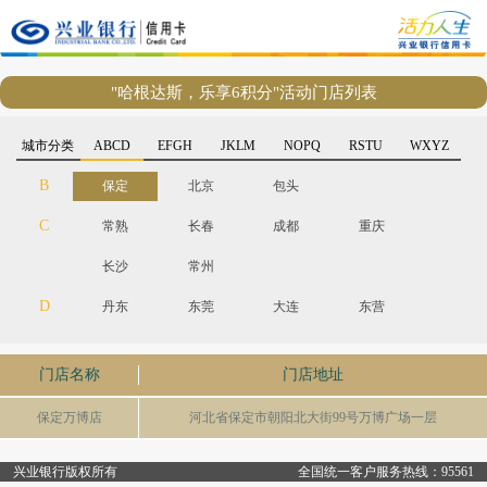
"哈根达斯，乐享6积分"活动门店列表
城市分类
ABCD
EFGH
JKLM
NOPQ
RSTU
WXYZ
B
保定
北京
包头
C
常熟
长春
成都
重庆
长沙
常州
D
丹东
东莞
大连
东营
门店名称
门店地址
保定万博店
河北省保定市朝阳北大街99号万博广场一层
兴业银行版权所有
全国统一客户服务热线：95561