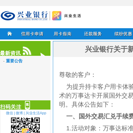
兴业银行信用卡
兴业银行关于
首页
信用卡申请
用卡指南
还款服务
缤纷优惠
重要公告
最新资讯
尊敬的客户：
为提升持卡客户用卡体验
术的万事达卡开展国外交
明。具体公告如下：
微信 |
微博 |
兴业生活App
一、国外交易汇兑手续
1.活动对象：万事达标
扫描关注