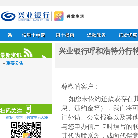
兴业银行信用卡
兴业银行呼和浩特分行
首页
信用卡申请
用卡指南
还款服务
缤纷优惠
重要公告
最新资讯
尊敬的客户：
如您未依约还款或存在
息、违约金等），我们将
门外访、公安报案以及其
微信 |
微博 |
兴业生活App
与您申办信用卡时填写的
其代为联系您，或向代偿
扫描关注