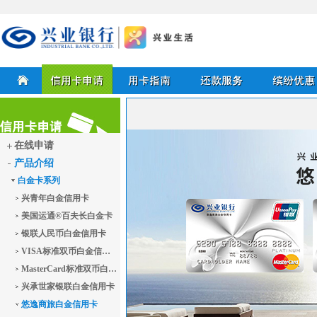
兴业银行信用卡
首页
信用卡申请
用卡指南
还款服务
缤纷优惠
在线申请
产品介绍
信用卡申请
白金卡系列
兴青年白金信用卡
美国运通®百夫长白金卡
银联人民币白金信用卡
VISA标准双币白金信用卡
MasterCard标准双币白金信用卡
兴承世家银联白金信用卡
悠逸商旅白金信用卡